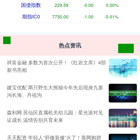
国债指数
229.59
-0.00
0.00%
期指IC0
7730.00
-1.00
-0.01%
热点资讯
祥富金融 多数为首次公开！《红岩文库》4部
新书亮相
建宝优配 两只野生大熊猫今年先后现身九寨
沟长海、丹祖沟
森利网 苏仙区直属机关幼儿园：星光派对见
证成长 温情告别共育未来
天天配资 年轻人“邪修装修”火了！靠网购拼