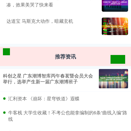
凑，效果美哭了快来看
达道宝 马斯克大动作，暗藏玄机
推荐资讯
科创之星 广东潮博智库丙午春茗暨会员大会
举行，选举产生新一届广东潮博班子
汇利资本 《崩坏：星穹铁道》遐蝶
牛客栈 大学生收藏！不考公也能拿编制的6条“曲线入编”路
线