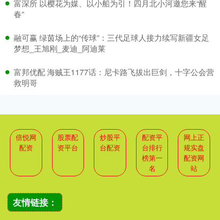
富深所 以樱花为媒、以小船为引！四月北小河邀您来“醒
春”
融可赢 绿茵场上的“传球”：三代足球人接力续写新疆女足
梦想_王旭刚_麦迪_阿迪莱
富邦优配 海贼王1177话：尼卡路飞拔出巨剑，十字公会营
救明哥
倍悦网
股票配
炒股平
配资平
网上正
配资
资平台
台配资
台排行
规实盘
榜第一
配资网
名
站
友情链接：