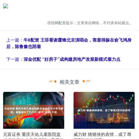
倍悦网配资提示：文章来自网络，不代表本站观点。
上一篇：
牛8配资 王菲看谢霆锋北京演唱会，害羞得躲在俞飞鸿身
后，陈鲁豫也陪着
下一篇：
深金优配 “好房子”成构建房地产发展新模式着力点
相关文章
元富证券 重庆天佑儿童医院盘
威力财 猪猪侠的表情，成了辱