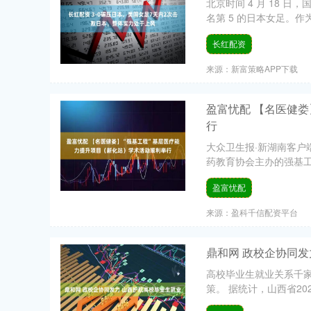
北京时间 4 月 18 
名第 5 的日本女足。作
长红配资
来源：新富策略APP下载
盈富忧配 【名医健
行
大众卫生报·新湖南客户端
药教育协会主办的强基工
盈富忧配
来源：盈科千信配资平台
鼎和网 政校企协同发
高校毕业生就业关系千
策。 据统计，山西省202