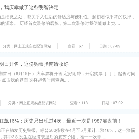
修，我庆幸做了这些明智决定
怕是细微之处，都关乎入住后的舒适度与便利性。起初看似平常的抉择，
的源泉。 历经首次装修的磨炼，第二次装修时我便能做出契....
分类：网上正规实盘配资网站
查看：67
日期：07-09
票明日开售，这份购票指南请收好
期首日（6月19日）火车票将开售 定好闹钟，开启购票 ↓ ↓ ↓ 起售时间
p 点击我的界面 选择起售时间查询....
分类：网上正规实盘配资网站
查看：118
日期：07-02
狂飙16%：历史只出现过4次，最近一次是1987崩盘前！
正在触发历史警报。标普500指数在4月至5月累计上涨16%，这一涨幅
，其中3次发生在经济衰退后的复苏阶段，唯一一次非....