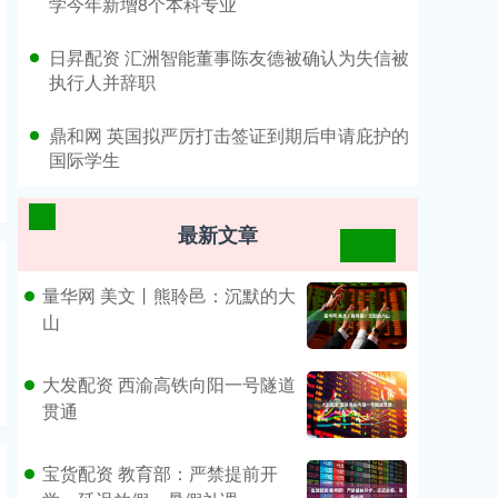
学今年新增8个本科专业
​日昇配资 汇洲智能董事陈友德被确认为失信被
执行人并辞职
​鼎和网 英国拟严厉打击签证到期后申请庇护的
国际学生
最新文章
量华网 美文丨熊聆邑：沉默的大
山
大发配资 西渝高铁向阳一号隧道
贯通
宝货配资 教育部：严禁提前开