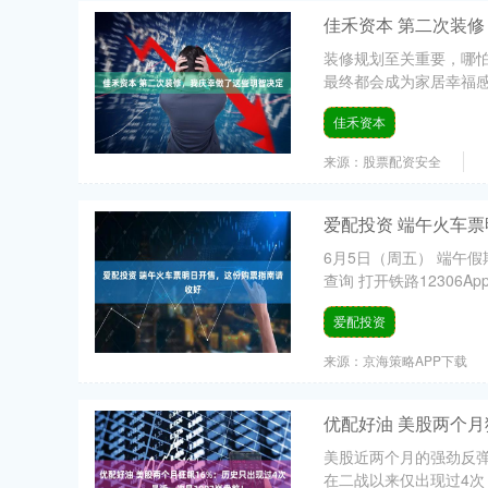
佳禾资本 第二次装
装修规划至关重要，哪
最终都会成为家居幸福感
佳禾资本
来源：股票配资安全
爱配投资 端午火车
6月5日（周五） 端午假
查询 打开铁路12306Ap
爱配投资
来源：京海策略APP下载
优配好油 美股两个月
美股近两个月的强劲反弹
在二战以来仅出现过4次