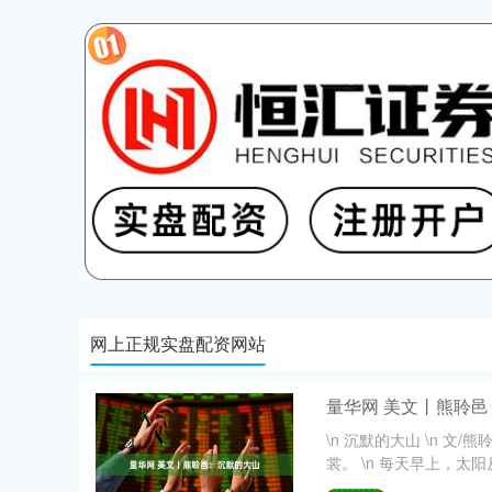
网上正规实盘配资网站
量华网 美文丨熊聆
\n 沉默的大山 \n 文
裳。 \n 每天早上，太