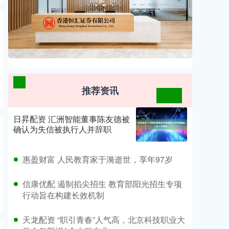
推荐资讯
日昇配资 汇洲智能董事陈友德被
确认为失信被执行人并辞职
​惠盈财富 人民教育家于漪逝世，享年97岁
​信康优配 遏制掐尖招生 教育部阳光招生专项
行动旨在构建长效机制
​天龙配资 “职引青春”人气高，北京科技职业大