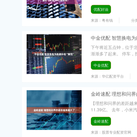
优配好油
来源：粤有钱
分
中金优配 智慧换电为
下午将近五点钟，位于
渐渐多了起来。 停车，扫
中金优配
来源：华亿配资平台
金岭速配 理想和问
【理想和问界的差距越来
11.39亿。 去年，小米
金岭速配
来源：股票专业配资官网