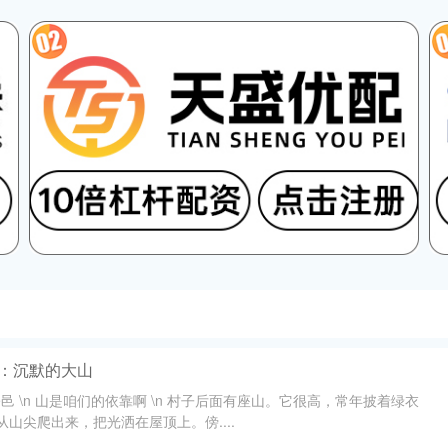
邑：沉默的大山
/熊聆邑 \n 山是咱们的依靠啊 \n 村子后面有座山。它很高，常年披着绿衣
阳从山尖爬出来，把光洒在屋顶上。傍....