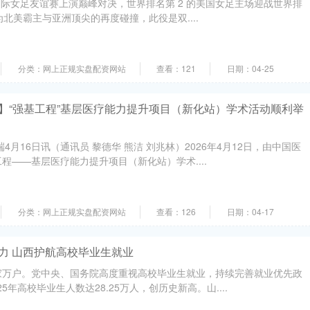
日，国际女足友谊赛上演巅峰对决，世界排名第 2 的美国女足主场迎战世界排
为北美霸主与亚洲顶尖的再度碰撞，此役是双....
分类：网上正规实盘配资网站
查看：121
日期：04-25
娄】“强基工程”基层医疗能力提升项目（新化站）学术活动顺利举
4月16日讯（通讯员 黎德华 熊洁 刘兆林）2026年4月12日，由中国医
程——基层医疗能力提升项目（新化站）学术....
分类：网上正规实盘配资网站
查看：126
日期：04-17
力 山西护航高校毕业生就业
家万户。党中央、国务院高度重视高校毕业生就业，持续完善就业优先政
5年高校毕业生人数达28.25万人，创历史新高。山....