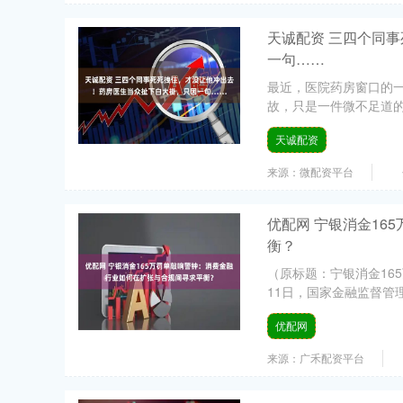
天诚配资 三四个同
一句……
最近，医院药房窗口的
故，只是一件微不足道的
天诚配资
来源：微配资平台
优配网 宁银消金1
衡？
（原标题：宁银消金16
11日，国家金融监督管
优配网
来源：广禾配资平台