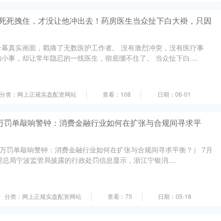
事死死拽住，才没让他冲出去！药房医生当众扯下白大褂，只因
一幕真实画面，戳痛了无数医护工作者。 没有激烈冲突，没有医疗事
小事，却让常年隐忍的一线医生，彻底绷不住了。 当众扯下白....
分类：网上正规实盘配资网站
查看：108
日期：06-01
65万罚单敲响警钟：消费金融行业如何在扩张与合规间寻求平
5万罚单敲响警钟：消费金融行业如何在扩张与合规间寻求平衡？） 7月
理总局宁波监管局披露的行政处罚信息显示，浙江宁银消....
分类：网上正规实盘配资网站
查看：75
日期：05-18