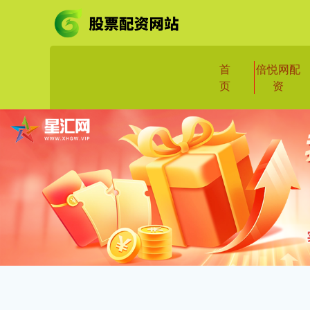
首
倍悦网配
页
资