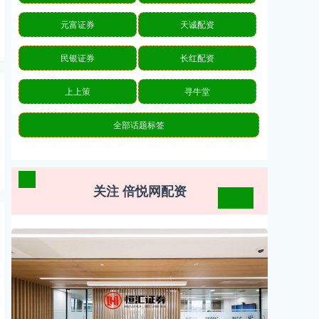
元富证券
天诚配资
民银证券
长红配资
上上策
寻牛堂
全部话题标签
关注 倍悦网配资