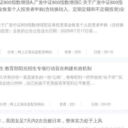
800指数增强A,广发中证800指数增强C 关于广发中证800指
金恢复个人投资者申购(含转换转入、定期定额和不定额投资)业
于广发中证800指数增强型证券投资基金恢复个人投资者申购（含转换
资）业务的公告公告送出日期：2025年7月17日基....
分类：网上正规实盘配资网站
查看：200
日期：05-10
招生 教育部阳光招生专项行动旨在构建长效机制
的入学和分班一直是家长的一块“心病”，每每听到一些学校有“尖子班”“实
就会忧心忡忡，自己的孩子究竟能否享受到公平教育....
分类：网上正规实盘配资网站
查看：221
日期：05-03
日本，美国女足7天内2次击败日本，整体实力处于上风