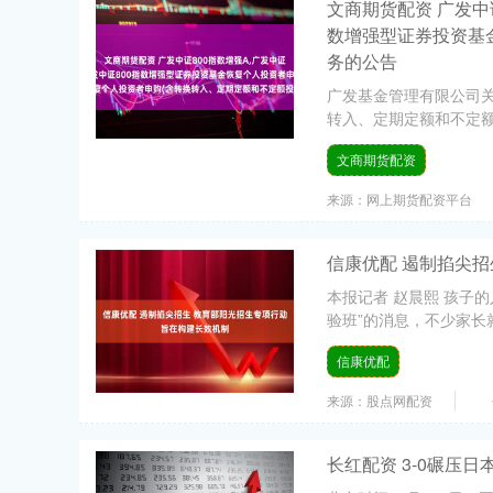
文商期货配资 广发中证
数增强型证券投资基
务的公告
广发基金管理有限公司关
转入、定期定额和不定额投
文商期货配资
来源：网上期货配资平台
信康优配 遏制掐尖
本报记者 赵晨熙 孩子
验班”的消息，不少家长
信康优配
来源：股点网配资
长红配资 3-0碾压