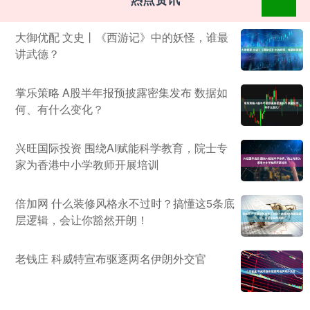
大御优配 文史丨《西游记》中的妖怪，谁最
讲武德？
掌乐策略 A股半年报预披露密集发布 数据如
何、有什么变化？
兴旺国际投资 围绕AI赋能科学教育，院士专
家为香港中小学教师开展培训
倍加网 什么装修风格永不过时？搞懂这5条底
层逻辑，会让你豁然开朗！
老钱庄 科威特宣布驱逐两名伊朗外交官