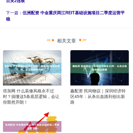
百灵2连板
下一篇：
伍洲配资 中金重庆两江REIT基础设施项目二季度运营平
稳
相关文章
倍加网 什么装修风格永不过
鑫配资 民间物议｜深圳经济特
时？搞懂这5条底层逻辑，会让
区45年：从杀出血路到创出新
你豁然开朗！
路