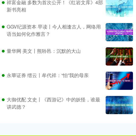
祥富金融 多数为首次公开！《红岩文库》4部
新书亮相
GGV纪源资本 早读丨今人相逢古人，网络用
语当如何化作雅言？
量华网 美文丨熊聆邑：沉默的大山
永華证券 缙云丨牟代祥：“怕”我的母亲
大御优配 文史丨《西游记》中的妖怪，谁最
讲武德？