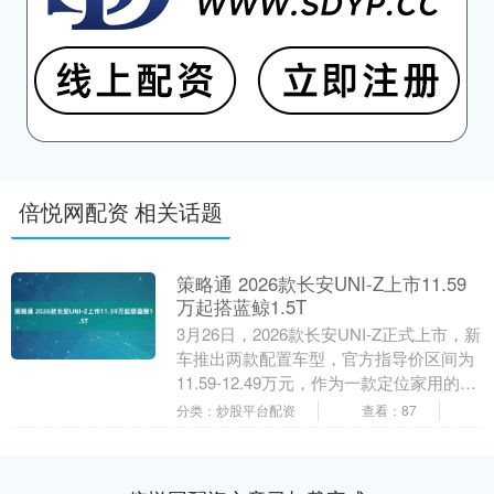
倍悦网配资 相关话题
策略通 2026款长安UNI-Z上市11.59
万起搭蓝鲸1.5T
3月26日，2026款长安UNI-Z正式上市，新
车推出两款配置车型，官方指导价区间为
11.59-12.49万元，作为一款定位家用的紧
凑型SUV，新车在延续家族设....
分类：炒股平台配资
查看：87