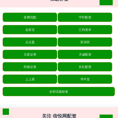
富腾优配
宇轩配资
金富宝
汇利资本
点点盈
富深所
元富证券
天诚配资
民银证券
长红配资
上上策
寻牛堂
全部话题标签
关注 倍悦网配资