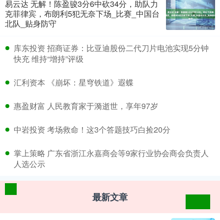
易云达 无解！陈盈骏3分6中砍34分，助队力
克菲律宾，布朗利5犯无奈下场_比赛_中国台
北队_贴身防守
​库东投资 招商证券：比亚迪股份二代刀片电池实现5分钟
快充 维持“增持”评级
​汇利资本 《崩坏：星穹铁道》遐蝶
​惠盈财富 人民教育家于漪逝世，享年97岁
​中岩投资 考场救命！这3个答题技巧白捡20分
​掌上策略 广东省浙江永嘉商会等9家行业协会商会负责人
人选公示
最新文章