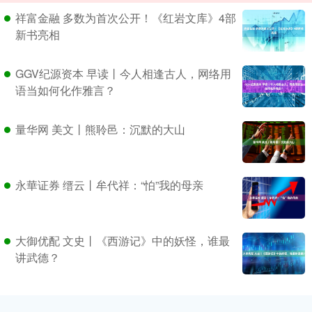
祥富金融 多数为首次公开！《红岩文库》4部
新书亮相
GGV纪源资本 早读丨今人相逢古人，网络用
语当如何化作雅言？
量华网 美文丨熊聆邑：沉默的大山
永華证券 缙云丨牟代祥：“怕”我的母亲
大御优配 文史丨《西游记》中的妖怪，谁最
讲武德？