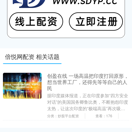
倍悦网配资 相关话题
创盈在线 一场高温把印度打回原形，
想当世界工厂，还得先等等自己的人
民
据印度媒体报道，正在印度参加“四方安全
对话”的美国国务卿鲁比奥，不断抱怨印度
太热，让这次印度的“极端高温”再次吸引
了世界舆论的高度关注。进入5月下旬后，
分类：炒股平台配资
查看：176
印度气温....