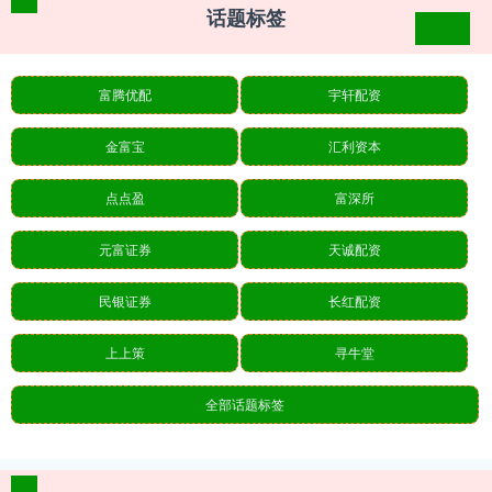
话题标签
富腾优配
宇轩配资
金富宝
汇利资本
点点盈
富深所
元富证券
天诚配资
民银证券
长红配资
上上策
寻牛堂
全部话题标签