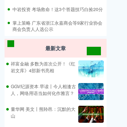
​中岩投资 考场救命！这3个答题技巧白捡20分
​掌上策略 广东省浙江永嘉商会等9家行业协会
商会负责人人选公示
最新文章
祥富金融 多数为首次公开！《红
岩文库》4部新书亮相
GGV纪源资本 早读丨今人相逢古
人，网络用语当如何化作雅言？
量华网 美文丨熊聆邑：沉默的大
山