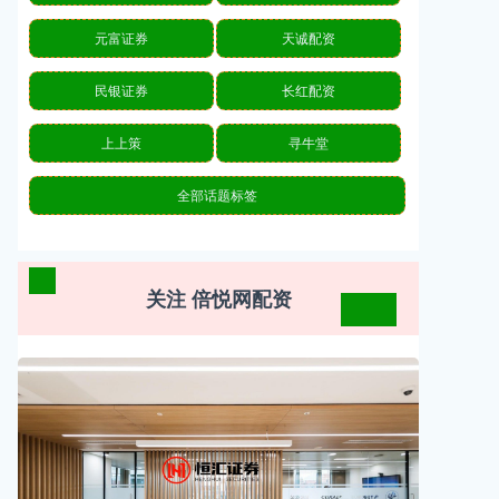
元富证券
天诚配资
民银证券
长红配资
上上策
寻牛堂
全部话题标签
关注 倍悦网配资