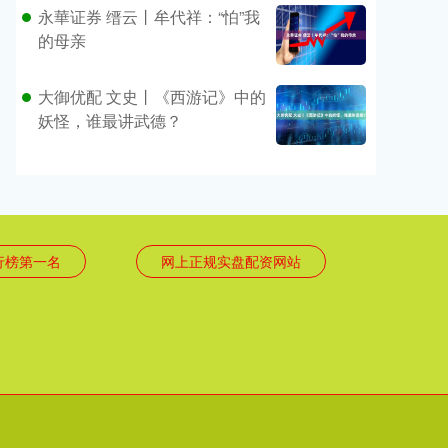
永華证券 缙云丨牟代祥：“怕”我
的母亲
大御优配 文史丨《西游记》中的
妖怪，谁最讲武德？
行榜第一名
网上正规实盘配资网站