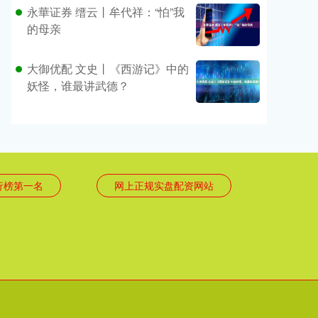
永華证券 缙云丨牟代祥：“怕”我
的母亲
大御优配 文史丨《西游记》中的
妖怪，谁最讲武德？
行榜第一名
网上正规实盘配资网站