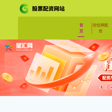
首
倍悦网配
页
资