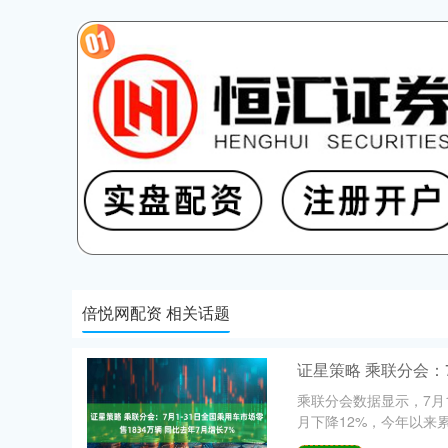
倍悦网配资 相关话题
证星策略 乘联分会：7
乘联分会数据显示，7月1
月下降12%，今年以来累计