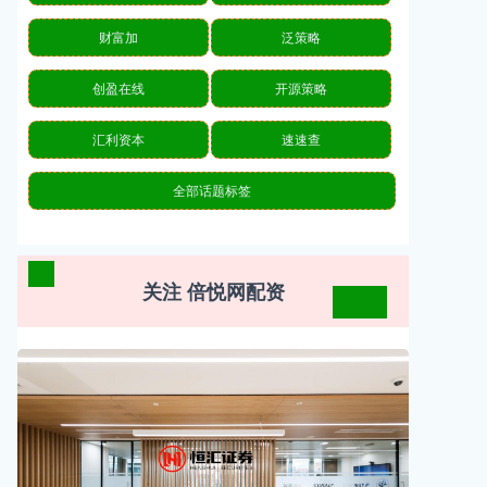
财富加
泛策略
创盈在线
开源策略
汇利资本
速速查
全部话题标签
关注 倍悦网配资