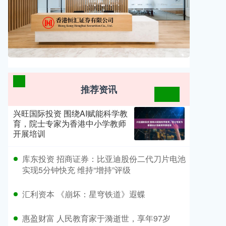
推荐资讯
兴旺国际投资 围绕AI赋能科学教
育，院士专家为香港中小学教师
开展培训
​库东投资 招商证券：比亚迪股份二代刀片电池
实现5分钟快充 维持“增持”评级
​汇利资本 《崩坏：星穹铁道》遐蝶
​惠盈财富 人民教育家于漪逝世，享年97岁