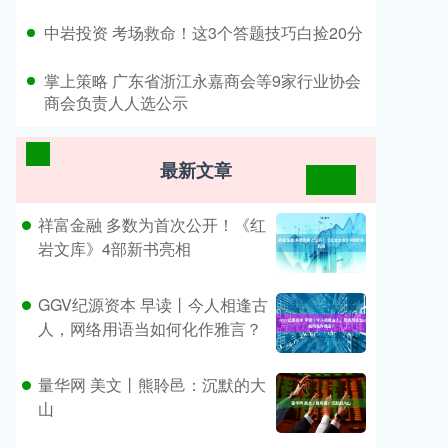
​中岩投资 考场救命！这3个答题技巧白捡20分
​掌上策略 广东省浙江永嘉商会等9家行业协会
商会负责人人选公示
最新文章
祥富金融 多数为首次公开！《红
岩文库》4部新书亮相
GGV纪源资本 早读丨今人相逢古
人，网络用语当如何化作雅言？
量华网 美文丨熊聆邑：沉默的大
山